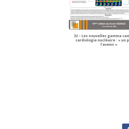
 Procédé HP Cord UV, une révolution
32 – Les nouvelles gamma ca
le milieu de l’assainissement des
cardiologie nucléaire : « un 
réacteurs ?
l’avenir »