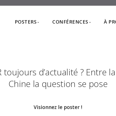
POSTERS
CONFÉRENCES
À P
Posters 2026
Conférences 2026
Posters 2025
Conférences 2025
Posters 2024
Conférences 2024
Posters 2023
 toujours d’actualité ? Entre la
Posters 2022
Posters 2021
Chine la question se pose
Visionnez le poster !