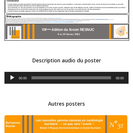
Description audio du poster
A
00:00
00:00
u
d
i
o
Autres posters
P
l
a
y