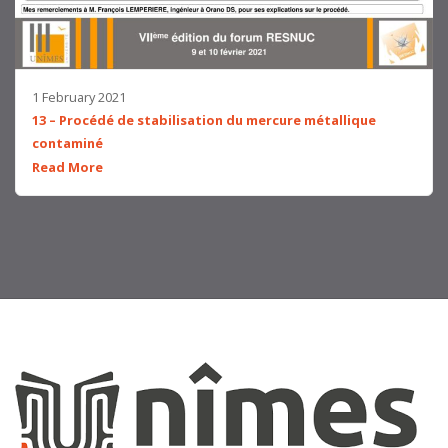
1 February 2021
13 – Procédé de stabilisation du mercure métallique
contaminé
Read More