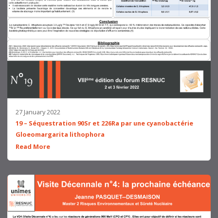
27 January 2022
19 – Séquestration 90Sr et 226Ra par une cyanobactérie
Gloeomargarita lithophora
Read More