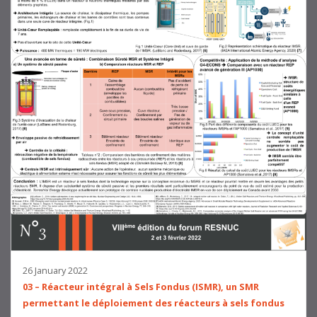
26 January 2022
03 – Réacteur intégral à Sels Fondus (ISMR), un SMR
permettant le déploiement des réacteurs à sels fondus