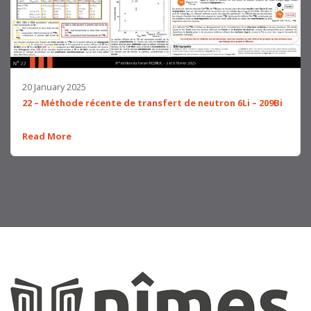
20 January 2025
22 – Méthode récente de transfert de neutron 6Li – 209Bi
Read More