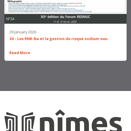
29 January 2026
34 – Les RNR-Na et la gestion du risque sodium-eau.
Read More