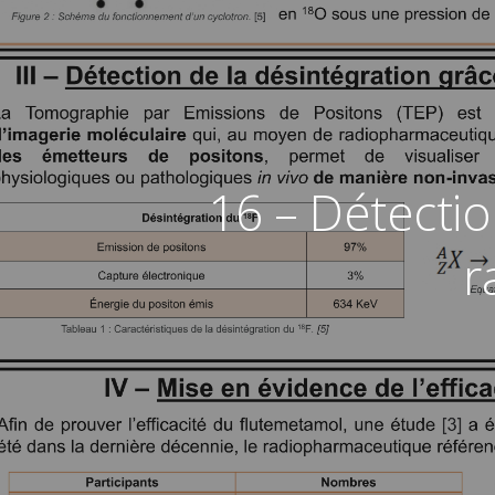
16 – Détectio
r