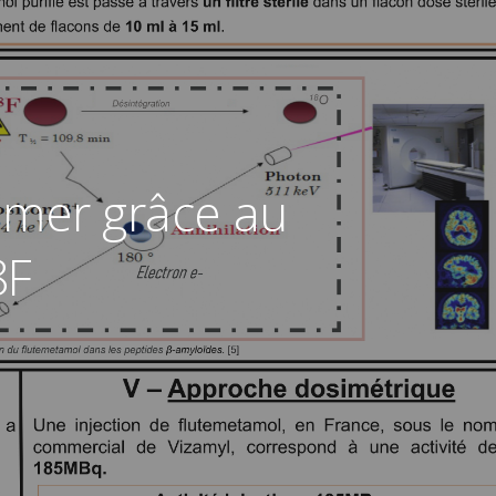
eimer grâce au
8F